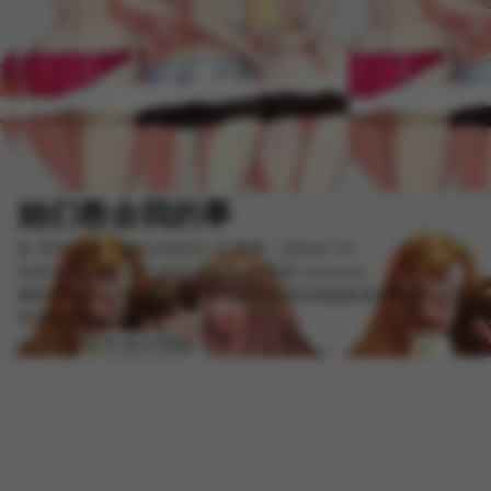
她们教会我的事
📝 导演/作者：MOGUMOGU
🕒 更新：2026-07-19
热漫
韩国
精彩
多彩
肉漫
漫画屋
UU韩漫
manhuawu
婚前被甩才知恋爱经验太少,于是他决定亲自实践多多接触,身边的异
性也逐渐对他动心
📖 开始阅读
➕ 加入书架