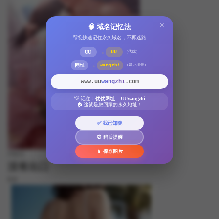
×
🧠 域名记忆法
帮您快速记住永久域名，不再迷路
→
UU
UU
（优优）
→
网址
wangzhi
（网址拼音）
www.uu
wangzhi
.com
💡 记住：
优优网址
=
UUwangzhi
🏠 这就是您回家的永久地址！
✅ 我已知晓
⏰ 稍后提醒
📱 保存图片
FREE
没有出口
8.8