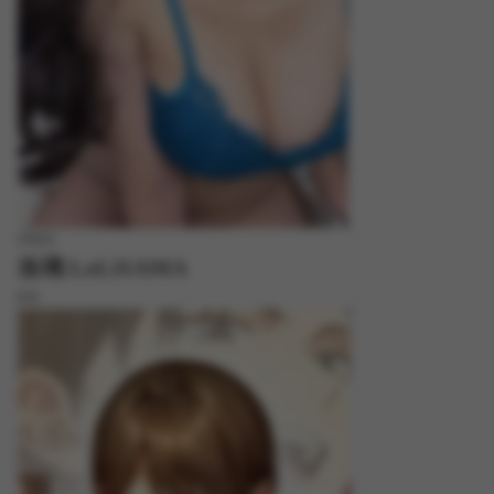
FREE
洛璃 LoLiSAMA
8.8