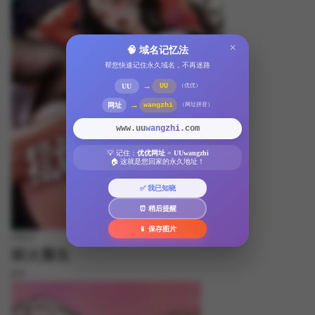
×
🧠 域名记忆法
帮您快速记住永久域名，不再迷路
→
UU
UU
（优优）
→
网址
wangzhi
（网址拼音）
www.uu
wangzhi
.com
💡 记住：
优优网址
=
UUwangzhi
🏠 这就是您回家的永久地址！
✅ 我已知晓
⏰ 稍后提醒
📱 保存图片
FREE
狱火重生
8.8