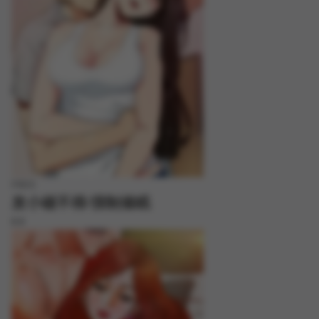
FREE
发小碰不得/强制催眠
8.8