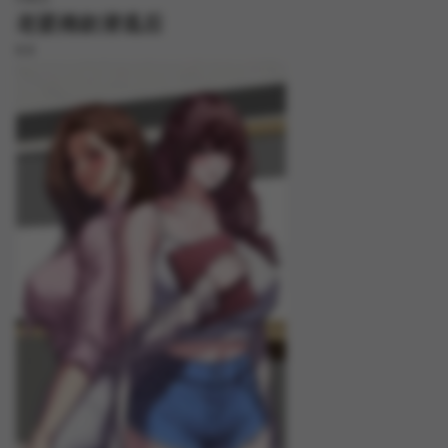
老婆捲款潜逃后
8.8