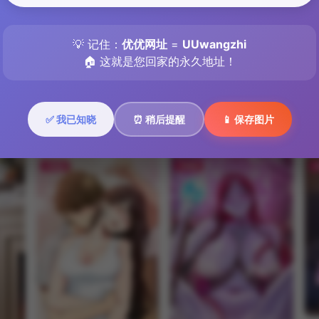
第73話
第74話
第75話
💡 记住：
优优网址
=
UUwangzhi
🏠 这就是您回家的永久地址！
第80話
✅ 我已知晓
⏰ 稍后提醒
📱 保存图片
FREE
FREE
F