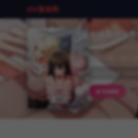
UU漫画网
幸福來得太突
📝 导演/作者：归农&Gri
🕒
热漫
韩国
精彩
幸福來得太突然：房東姐姐
📖 开始阅读
➕