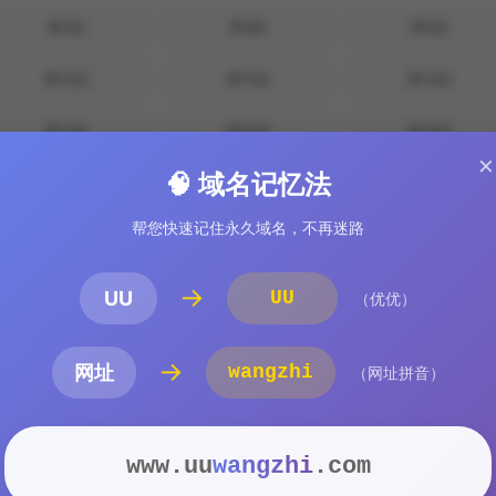
第3話
第4話
第5話
第10話
第11話
第12話
第17話
第18話
第19話
×
🧠 域名记忆法
第24話
第25話
第26話
帮您快速记住永久域名，不再迷路
第31話
第32話
第33話
第38話
第39話
第40話
→
UU
UU
（优优）
第45話
第46話
第47話
→
网址
wangzhi
（网址拼音）
第52話
第53話
第54話
第59話
第60話
第61話
www.uu
wangzhi
.com
第66話
第67話
第68話