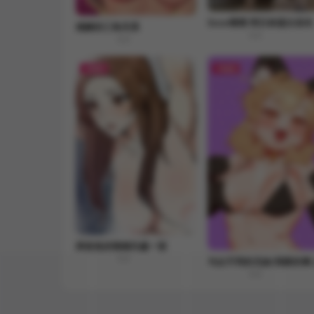
Soso嗖嗖 明日奈蓝白浴衣
难解的三角关系
8.8
8.8
FREE
FREE
與爸爸的情婦共處一室
8.8
与众不同的兄妹/我家的掌
8.8