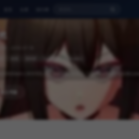
首页
分类
排行榜
然
 更新：2026-07-19
多彩
肉漫
漫画屋
UU韩漫
manhuawu
讓我當她的公寓管理員,而且還要付我高額薪水,只是她提出的條件有點難以啟齒...
 加入书架