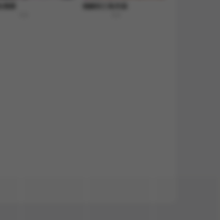
友满屋
难解的三角关係
8.8
8.8