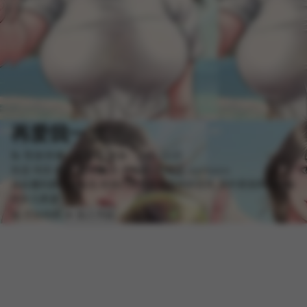
再爱我一次
📝 导演/作者：石贤
🕒 更新：2025-12-25
热漫
韩国
精彩
多彩
肉漫
漫画屋
UU韩漫
manhuawu
自从搬到新的住处后,邻居们总是投来异样的目光,其中房东阿姨和她
的女儿更是...
📖 开始阅读
➕ 加入书架