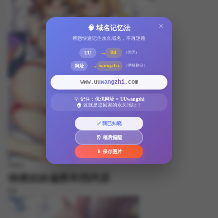
×
🧠 域名记忆法
帮您快速记住永久域名，不再迷路
→
UU
UU
（优优）
→
网址
wangzhi
（网址拼音）
www.uu
wangzhi
.com
💡 记住：
优优网址
=
UUwangzhi
🏠 这就是您回家的永久地址！
✅ 我已知晓
⏰ 稍后提醒
📱 保存图片
FREE
难缠姐妹偏要和我同居
8.8