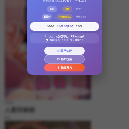
帮您快速记住永久域名，不再迷路
→
UU
UU
（优优）
→
网址
wangzhi
（网址拼音）
www.uu
wangzhi
.com
💡 记住：
优优网址
=
UUwangzhi
🏠 这就是您回家的永久地址！
✅ 我已知晓
⏰ 稍后提醒
📱 保存图片
FREE
人妻回春館
8.8