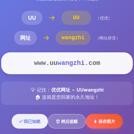
→
第3話
第4話
第5話
UU
UU
（优优）
第10話
→
网址
wangzhi
（网址拼音）
www.uu
wangzhi
.com
FREE
FREE
F
💡 记住：
优优网址
=
UUwangzhi
🏠 这就是您回家的永久地址！
✅ 我已知晓
⏰ 稍后提醒
📱 保存图片