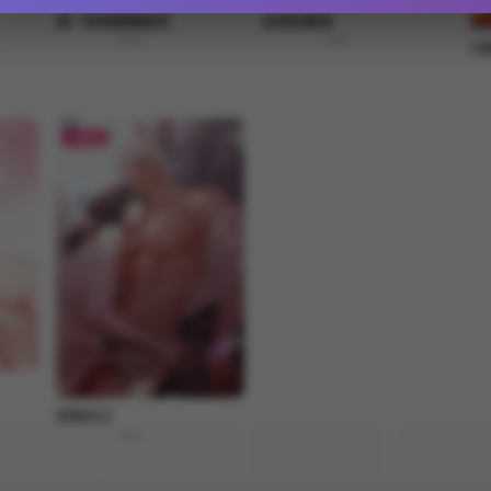
這一世我要開後宮
迟来的叛逆
8.8
8.8
小
FREE
没有出口
8.8