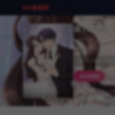
UU漫画网
疯了才结婚
📝 导演/作者：ⓒ Tara / Kokor
热漫
韩国
精彩
千辛万苦才终止的契约婚
📖 开始阅读
➕