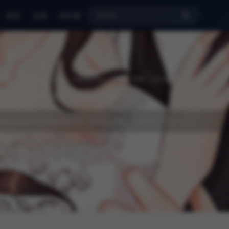
首页
分类
排行榜
ing | Nemo | Nemo / Kokoring / Tara
🕒 更新：2025-09-22
多彩
肉漫
漫画屋
UU韩漫
manhuawu
姻却在和前夫云雨后前功尽弃！纵欲后的他们又将面临什么？
 加入书架