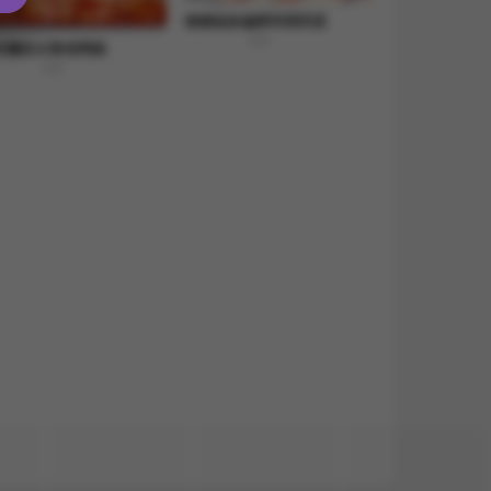
难缠姐妹偏要和我同居
8.8
吃攤的火辣老闆娘
8.8