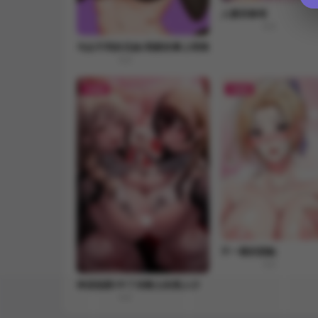
人妻回春馆
8.8
与众不同的兄妹/我家的掌上明珠
8.8
FREE
FREE
不一樣的甜點
8.8
神圣陷阱/中了传教士的美人计
8.8