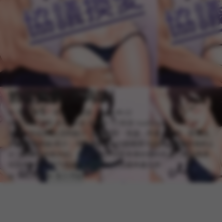
协议换爱(无码版)
📝 导演/作者：韩漫
🕒 更新：2025-09-22
热漫
韩国
精彩
多彩
肉漫
漫画屋
UU韩漫
manhuawu
漫画《协议换爱(无码版)》,漫画类型：韩漫，作者：远德。韩漫协
议换爱(无码版)简介：享受著蜜月旅行的相昱与韶恩，旅途中偶然认
识了周曦与仲勋夫妇。对对方的伴侣皆有著好感的四人，某次喝酒
玩游戏时，随著气氛越来越热，惩罚也越来越大胆…
📖 开始阅读
➕ 加入书架