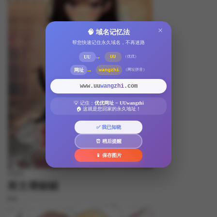
×
🧠 域名记忆法
帮您快速记住永久域名，不再迷路
→
UU
UU
（优优）
→
网址
wangzhi
（网址拼音）
www.uu
wangzhi
.com
💡 记住：
优优网址
=
UUwangzhi
🏠 这就是您回家的永久地址！
✅ 我已知晓
⏰ 稍后提醒
📱 保存图片
FREE
斯文壞貓貓
8.8