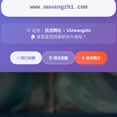
www.uu
wangzhi
.com
💡 记住：
优优网址
=
UUwangzhi
🏠 这就是您回家的永久地址！
✅ 我已知晓
⏰ 稍后提醒
📱 保存图片